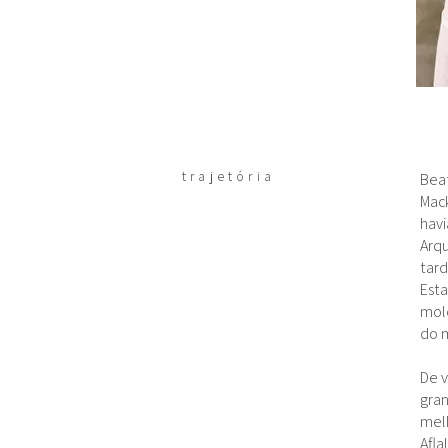
trajetória
Beat
Mack
havi
Arqu
tard
Esta
mol
do m
De v
gran
melh
Afla