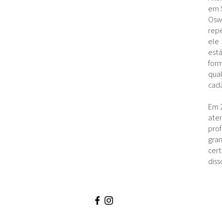
em 
Oswa
rep
ele
está
form
qua
cada
Em 2
aten
pro
gran
cert
diss